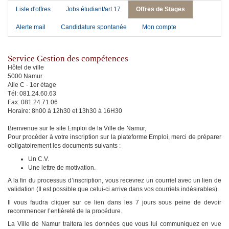
Liste d'offres
Jobs étudiant/art.17
Offres de Stages
Alerte mail
Candidature spontanée
Mon compte
Service Gestion des compétences
Hôtel de ville
5000 Namur
Aile C - 1er étage
Tél: 081.24.60.63
Fax: 081.24.71.06
Horaire: 8h00 à 12h30 et 13h30 à 16H30
Bienvenue sur le site Emploi de la Ville de Namur,
Pour procéder à votre inscription sur la plateforme Emploi, merci de préparer
obligatoirement les documents suivants :
Un C.V.
Une lettre de motivation.
A la fin du processus d’inscription, vous recevrez un courriel avec un lien de
validation (Il est possible que celui-ci arrive dans vos courriels indésirables).
Il vous faudra cliquer sur ce lien dans les 7 jours sous peine de devoir
recommencer l’entièreté de la procédure.
La Ville de Namur traitera les données que vous lui communiquez en vue