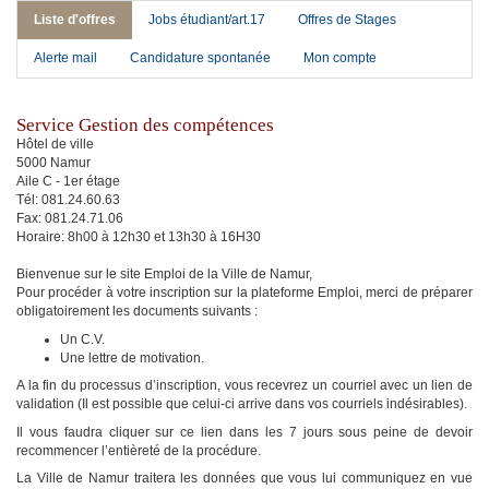
Liste d'offres
Jobs étudiant/art.17
Offres de Stages
Alerte mail
Candidature spontanée
Mon compte
Service Gestion des compétences
Hôtel de ville
5000 Namur
Aile C - 1er étage
Tél: 081.24.60.63
Fax: 081.24.71.06
Horaire: 8h00 à 12h30 et 13h30 à 16H30
Bienvenue sur le site Emploi de la Ville de Namur,
Pour procéder à votre inscription sur la plateforme Emploi, merci de préparer
obligatoirement les documents suivants :
Un C.V.
Une lettre de motivation.
A la fin du processus d’inscription, vous recevrez un courriel avec un lien de
validation (Il est possible que celui-ci arrive dans vos courriels indésirables).
Il vous faudra cliquer sur ce lien dans les 7 jours sous peine de devoir
recommencer l’entièreté de la procédure.
La Ville de Namur traitera les données que vous lui communiquez en vue